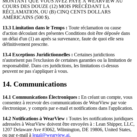
MONTANT QUE VOUS AVEZ PAYÉ À WEARVIEW AU
COURS DES DOUZE (12) MOIS PRÉCÉDANT LA
RÉCLAMATION, OU (B) CINQ CENTS DOLLARS
AMÉRICAINS (500 $).
13.3 Limitation dans le Temps :
Toute réclamation ou cause
d'action découlant des présentes Conditions doit être déposée dans
un délai d'un (1) an après sa survenance, faute de quoi elle sera
définitivement prescrite.
13.4 Exceptions Juridictionnelles :
Certaines juridictions
n'autorisent pas l'exclusion de certaines garanties ou la limitation de
responsabilité. Dans ces juridictions, les limitations ci-dessus
peuvent ne pas s'appliquer à vous.
14. Communications
14.1 Communications Électroniques :
En créant un compte, vous
consentez à recevoir des communications de WearView par voie
électronique, y compris par e-mail et notifications dans l'application.
14.2 Notifications à WearView :
Toutes les notifications juridiques
adressées à WearView doivent être envoyées à : Lean Shipper, LLC,
1207 Delaware Ave #3062, Wilmington, DE 19806, United States,
ou par e-mail à
legal@wearview.ai
.