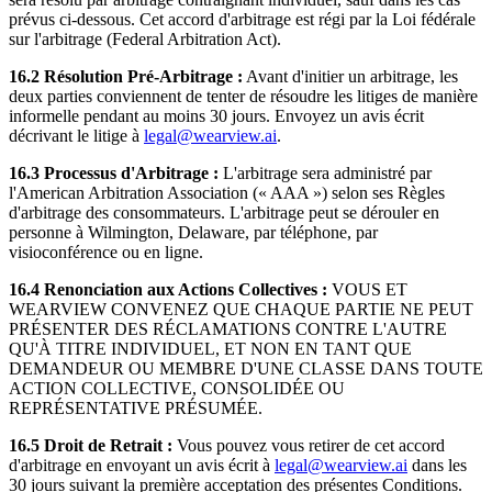
prévus ci-dessous. Cet accord d'arbitrage est régi par la Loi fédérale
sur l'arbitrage (Federal Arbitration Act).
16.2 Résolution Pré-Arbitrage :
Avant d'initier un arbitrage, les
deux parties conviennent de tenter de résoudre les litiges de manière
informelle pendant au moins 30 jours. Envoyez un avis écrit
décrivant le litige à
legal@wearview.ai
.
16.3 Processus d'Arbitrage :
L'arbitrage sera administré par
l'American Arbitration Association (« AAA ») selon ses Règles
d'arbitrage des consommateurs. L'arbitrage peut se dérouler en
personne à Wilmington, Delaware, par téléphone, par
visioconférence ou en ligne.
16.4 Renonciation aux Actions Collectives :
VOUS ET
WEARVIEW CONVENEZ QUE CHAQUE PARTIE NE PEUT
PRÉSENTER DES RÉCLAMATIONS CONTRE L'AUTRE
QU'À TITRE INDIVIDUEL, ET NON EN TANT QUE
DEMANDEUR OU MEMBRE D'UNE CLASSE DANS TOUTE
ACTION COLLECTIVE, CONSOLIDÉE OU
REPRÉSENTATIVE PRÉSUMÉE.
16.5 Droit de Retrait :
Vous pouvez vous retirer de cet accord
d'arbitrage en envoyant un avis écrit à
legal@wearview.ai
dans les
30 jours suivant la première acceptation des présentes Conditions.