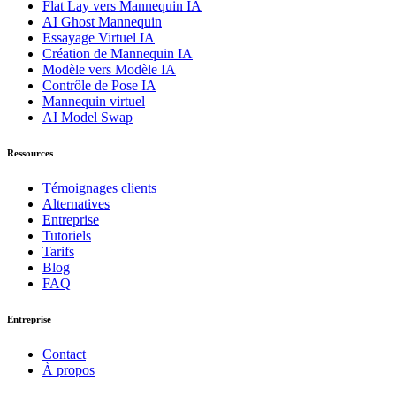
Flat Lay vers Mannequin IA
AI Ghost Mannequin
Essayage Virtuel IA
Création de Mannequin IA
Modèle vers Modèle IA
Contrôle de Pose IA
Mannequin virtuel
AI Model Swap
Ressources
Témoignages clients
Alternatives
Entreprise
Tutoriels
Tarifs
Blog
FAQ
Entreprise
Contact
À propos