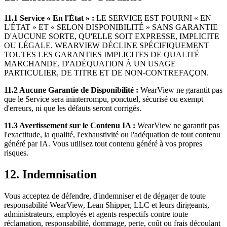
11.1 Service « En l'État » :
LE SERVICE EST FOURNI « EN
L'ÉTAT » ET « SELON DISPONIBILITÉ » SANS GARANTIE
D'AUCUNE SORTE, QU'ELLE SOIT EXPRESSE, IMPLICITE
OU LÉGALE. WEARVIEW DÉCLINE SPÉCIFIQUEMENT
TOUTES LES GARANTIES IMPLICITES DE QUALITÉ
MARCHANDE, D'ADÉQUATION À UN USAGE
PARTICULIER, DE TITRE ET DE NON-CONTREFAÇON.
11.2 Aucune Garantie de Disponibilité :
WearView ne garantit pas
que le Service sera ininterrompu, ponctuel, sécurisé ou exempt
d'erreurs, ni que les défauts seront corrigés.
11.3 Avertissement sur le Contenu IA :
WearView ne garantit pas
l'exactitude, la qualité, l'exhaustivité ou l'adéquation de tout contenu
généré par IA. Vous utilisez tout contenu généré à vos propres
risques.
12. Indemnisation
Vous acceptez de défendre, d'indemniser et de dégager de toute
responsabilité WearView, Lean Shipper, LLC et leurs dirigeants,
administrateurs, employés et agents respectifs contre toute
réclamation, responsabilité, dommage, perte, coût ou frais découlant