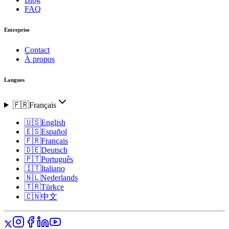
FAQ
Entreprise
Contact
À propos
Langues
🇫🇷
Français
🇺🇸
English
🇪🇸
Español
🇫🇷
Français
🇩🇪
Deutsch
🇵🇹
Português
🇮🇹
Italiano
🇳🇱
Nederlands
🇹🇷
Türkçe
🇨🇳
中文