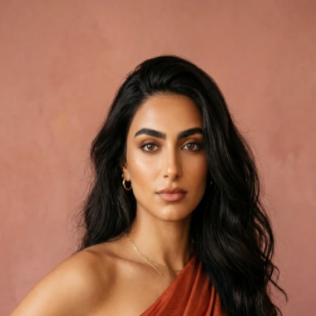
Votre studio IA vous attend
Connectez-vous pour éviter le studio et créer des photos de
mannequins avec l'IA
Continuer avec Google
Ou continuer avec
E-mail
Continuer
Nouveau sur WearView ?
Créer un compte
En continuant, vous acceptez nos
Conditions d'utilisation
et
Politique de confidentialité
La photographie de mode professionnelle, réinventée
Propulsé par WearView AI