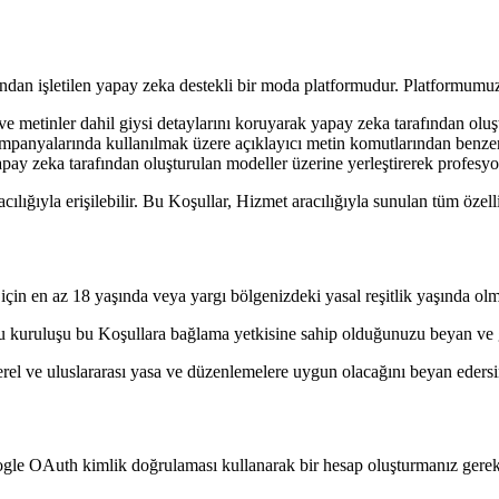
ndan işletilen yapay zeka destekli bir moda platformudur. Platformumuz
e metinler dahil giysi detaylarını koruyarak yapay zeka tarafından oluşt
panyalarında kullanılmak üzere açıklayıcı metin komutlarından benzer
pay zeka tarafından oluşturulan modeller üzerine yerleştirerek profesy
ığıyla erişilebilir. Bu Koşullar, Hizmet aracılığıyla sunulan tüm özellikl
çin en az 18 yaşında veya yargı bölgenizdeki yasal reşitlik yaşında ol
su kuruluşu bu Koşullara bağlama yetkisine sahip olduğunuzu beyan ve g
yerel ve uluslararası yasa ve düzenlemelere uygun olacağını beyan edersi
oogle OAuth kimlik doğrulaması kullanarak bir hesap oluşturmanız gerek