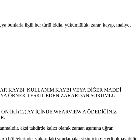
ya bunlarla ilgili her türlü iddia, yükümlülük, zarar, kayıp, maliyet
İBAR KAYBI, KULLANIM KAYBI VEYA DİĞER MADDİ
 VEYA ÖRNEK TEŞKİL EDEN ZARARDAN SORUMLU
 İKİ (12) AY İÇİNDE WEARVIEW'A ÖDEDİĞİNİZ
R.
anmalıdır, aksi takdirde kalıcı olarak zaman aşımına uğrar.
rgı bölgelerinde, yukarıdaki sınırlamalar sizin için geçerli olmayabilir.