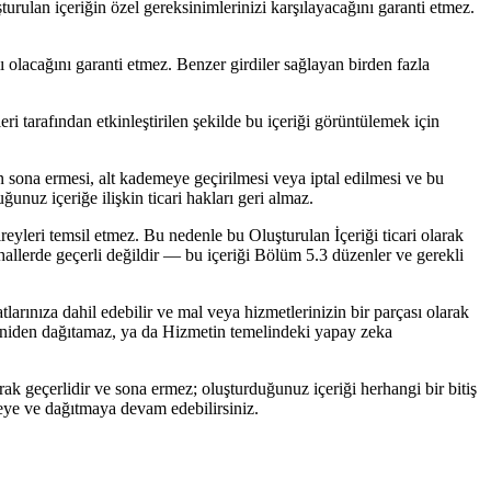
urulan içeriğin özel gereksinimlerinizi karşılayacağını garanti etmez.
lı olacağını garanti etmez. Benzer girdiler sağlayan birden fazla
ri tarafından etkinleştirilen şekilde bu içeriği görüntülemek için
sona ermesi, alt kademeye geçirilmesi veya iptal edilmesi ve bu
nuz içeriğe ilişkin ticari hakları geri almaz.
ireyleri temsil etmez. Bu nedenle bu Oluşturulan İçeriği ticari olarak
hallerde geçerli değildir — bu içeriği Bölüm 5.3 düzenler ve gerekli
tlarınıza dahil edebilir ve mal veya hizmetlerinizin bir parçası olarak
 yeniden dağıtamaz, ya da Hizmetin temelindeki yapay zeka
arak geçerlidir ve sona ermez; oluşturduğunuz içeriği herhangi bir bitiş
eye ve dağıtmaya devam edebilirsiniz.