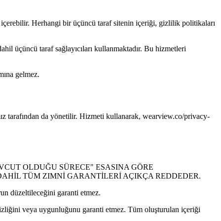
ebilir. Herhangi bir üçüncü taraf sitenin içeriği, gizlilik politikaları
hil üçüncü taraf sağlayıcıları kullanmaktadır. Bu hizmetleri
amına gelmez.
amız tarafından da yönetilir. Hizmeti kullanarak, wearview.co/privacy-
MEVCUT OLDUĞU SÜRECE" ESASINA GÖRE
DAHİL TÜM ZIMNİ GARANTİLERİ AÇIKÇA REDDEDER.
un düzeltileceğini garanti etmez.
sizliğini veya uygunluğunu garanti etmez. Tüm oluşturulan içeriği