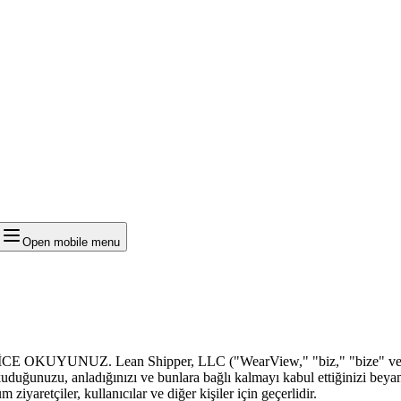
Open mobile menu
. Lean Shipper, LLC ("WearView," "biz," "bize" veya "bizim"
duğunuzu, anladığınızı ve bunlara bağlı kalmayı kabul ettiğinizi beya
yaretçiler, kullanıcılar ve diğer kişiler için geçerlidir.