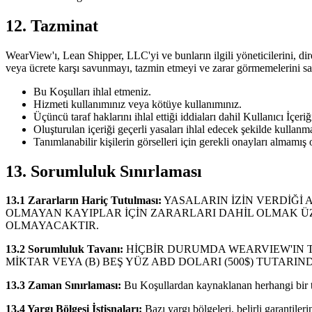
12. Tazminat
WearView'ı, Lean Shipper, LLC'yi ve bunların ilgili yöneticilerini, dire
veya ücrete karşı savunmayı, tazmin etmeyi ve zarar görmemelerini sa
Bu Koşulları ihlal etmeniz.
Hizmeti kullanımınız veya kötüye kullanımınız.
Üçüncü taraf haklarını ihlal ettiği iddiaları dahil Kullanıcı İçeriğ
Oluşturulan içeriği geçerli yasaları ihlal edecek şekilde kullanm
Tanımlanabilir kişilerin görselleri için gerekli onayları almamış
13. Sorumluluk Sınırlaması
13.1 Zararların Hariç Tutulması:
YASALARIN İZİN VERDİĞİ 
OLMAYAN KAYIPLAR İÇİN ZARARLARI DAHİL OLMAK ÜZ
OLMAYACAKTIR.
13.2 Sorumluluk Tavanı:
HİÇBİR DURUMDA WEARVIEW'IN TO
MİKTAR VEYA (B) BEŞ YÜZ ABD DOLARI (500$) TUTARI
13.3 Zaman Sınırlaması:
Bu Koşullardan kaynaklanan herhangi bir tal
13.4 Yargı Bölgesi İstisnaları:
Bazı yargı bölgeleri, belirli garantile