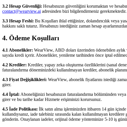
3.2 Hesap Güvenliği:
Hesabınızın güvenliğini korumaktan ve hesabın
contact@wearview.ai
adresinden bizi bilgilendirmeniz gerekmektedir.
3.3 Hesap Feshi:
Bu Koşulları ihlal ettiğinize, dolandırıcılık veya 
hakkını saklı tutarız. Hesabınızı istediğiniz zaman hesap ayarlarınızdan 
4. Ödeme Koşulları
4.1 Abonelikler:
WearView, ABD doları üzerinden ödenebilen aylık ve 
sayıda kredi içerir. Abonelikler, yenileme tarihinden önce iptal edilm
4.2 Krediler:
Krediler, yapay zeka oluşturma özelliklerini (sanal den
faturalandırma döneminizdeki kullanılmayan krediler, abonelik planın
4.3 Fiyat Değişiklikleri:
WearView, abonelik fiyatlarını istediği zaman
girer.
4.4 İptal:
Aboneliğinizi hesabınızın faturalandırma bölümünden vey
girer ve bu tarihe kadar Hizmete erişiminizi korursunuz.
4.5 İade Politikası:
İlk satın alma işleminizden itibaren 14 gün içinde
kullandıysanız, iade talebiniz sırasında kalan kullanılmayan kredilere g
gönderin. Onaylanan iadeler, orijinal ödeme yönteminize 5-10 iş günü i