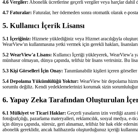
4.6 Vergiler:
Abonelik ücretlerine geçerli vergiler veya harçlar dahil 
4.7 Faturalar:
Faturalar, her ödemeden sonra otomatik olarak e-postayl
5. Kullanıcı İçerik Lisansı
5.1 İçeriğiniz:
Hizmete yüklediğiniz veya Hizmet aracılığıyla oluşturdu
WearView'ın kullanmasına yetki vermek için gerekli hakları, lisansları 
5.2 WearView'a Lisans:
Kullanıcı İçeriği yükleyerek, WearView'a y
münhasır olmayan, dünya çapında, telifsiz bir lisans verirsiniz. Bu lisa
5.3 Kişi Görselleri İçin Onay:
Tanımlanabilir kişileri içeren görselle
5.4 Depolama Yükümlülüğü Yoktur:
WearView bir depolama hizmeti
sorumlu değiliz. Kendi yedeklemelerinizi korumak sizin sorumluluğu
6. Yapay Zeka Tarafından Oluşturulan İçer
6.1 Mülkiyet ve Ticari Haklar:
Geçerli yasaların izin verdiği azami
fotoğrafçılığı, pazarlama materyalleri, reklamcılık, sosyal medya, e-t
için dünya çapında, süresiz, geri alınamaz, telifsiz bir hak elde eder
abonelik gereklidir, ancak halihazırda oluşturduğunuz içeriği kullanma