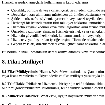
Hizmeti aşağıdaki amaçlarla kullanmamayı kabul edersiniz:
Çıplaklık, pornografi veya cinsel içerik tasvir eden, özellikle 
Deepfake, rızası alınmamış müstehcen görüntüler oluşturmak vey
Şiddet, terör, nefret söylemi, ayrımcılık veya tacizi teşvik eden 
Herhangi bir üçüncü tarafın fikri mülkiyet haklarını, tanınırlık
Hizmetin kaynak kodunu veya temel algoritmalarını tersine m
Önceden yazılı onay almadan Hizmete erişmek veya veri çıkarmak
Hizmetin güvenlik özelliklerini, kullanım sınırlarını veya eriş
Hizmete veya oluşturulan içeriğe erişimi, Hizmetle rekabet ede
Geçerli yasaları, düzenlemeleri veya üçüncü taraf haklarını ihla
Bu bölümün ihlali, hesabınızın derhal askıya alınması veya feshedilmes
8. Fikri Mülkiyet
8.1 Fikri Mülkiyetimiz:
Hizmet, WearView tarafından sağlanan tüm yazı
veya lisans verenlerin mülkiyetindedir ve fikri mülkiyet yasalarıyla k
8.2 Telif Hakkı İddiaları:
Hizmetteki bir içeriğin telif hakkınızı ihla
bildirimi gönderebilirsiniz. Bildiriminiz, telif hakkıyla korunan eserin t
8.3 Mükerrer İhlalciler:
WearView, uygun koşullarda mükerrer telif ha