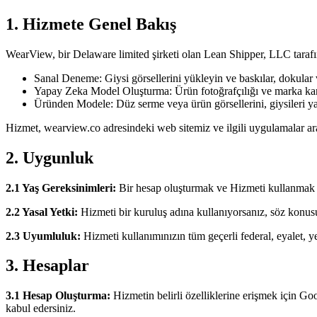
1. Hizmete Genel Bakış
WearView, bir Delaware limited şirketi olan Lean Shipper, LLC tarafı
Sanal Deneme: Giysi görsellerini yükleyin ve baskılar, dokular v
Yapay Zeka Model Oluşturma: Ürün fotoğrafçılığı ve marka kam
Üründen Modele: Düz serme veya ürün görsellerini, giysileri ya
Hizmet, wearview.co adresindeki web sitemiz ve ilgili uygulamalar aracıl
2. Uygunluk
2.1 Yaş Gereksinimleri:
Bir hesap oluşturmak ve Hizmeti kullanmak i
2.2 Yasal Yetki:
Hizmeti bir kuruluş adına kullanıyorsanız, söz konu
2.3 Uyumluluk:
Hizmeti kullanımınızın tüm geçerli federal, eyalet, 
3. Hesaplar
3.1 Hesap Oluşturma:
Hizmetin belirli özelliklerine erişmek için G
kabul edersiniz.