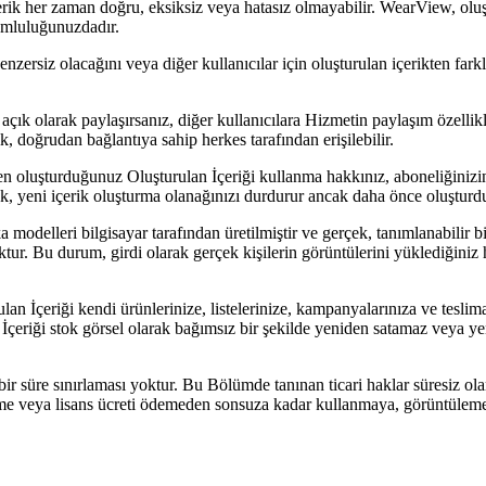
rik her zaman doğru, eksiksiz veya hatasız olmayabilir. WearView, oluşt
umluluğunuzdadır.
nzersiz olacağını veya diğer kullanıcılar için oluşturulan içerikten fark
açık olarak paylaşırsanız, diğer kullanıcılara Hizmetin paylaşım özellikle
k, doğrudan bağlantıya sahip herkes tarafından erişilebilir.
 oluşturduğunuz Oluşturulan İçeriği kullanma hakkınız, aboneliğinizin 
, yeni içerik oluşturma olanağınızı durdurur ancak daha önce oluşturduğu
 modelleri bilgisayar tarafından üretilmiştir ve gerçek, tanımlanabilir b
tur. Bu durum, girdi olarak gerçek kişilerin görüntülerini yüklediğiniz 
lan İçeriği kendi ürünlerinize, listelerinize, kampanyalarınıza ve teslima
lan İçeriği stok görsel olarak bağımsız bir şekilde yeniden satamaz veya
 bir süre sınırlaması yoktur. Bu Bölümde tanınan ticari haklar süresiz ol
ileme veya lisans ücreti ödemeden sonsuza kadar kullanmaya, görüntülem