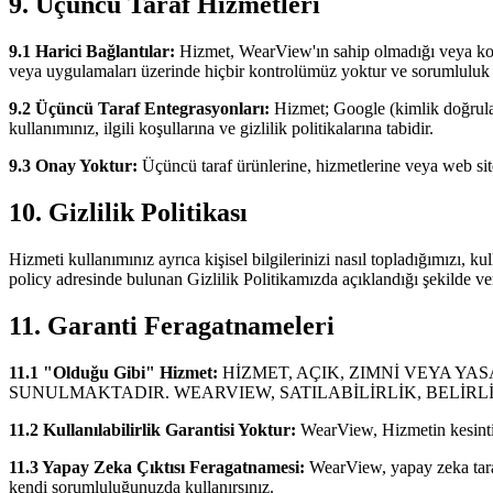
9. Üçüncü Taraf Hizmetleri
9.1 Harici Bağlantılar:
Hizmet, WearView'ın sahip olmadığı veya kontro
veya uygulamaları üzerinde hiçbir kontrolümüz yoktur ve sorumluluk
9.2 Üçüncü Taraf Entegrasyonları:
Hizmet; Google (kimlik doğrulam
kullanımınız, ilgili koşullarına ve gizlilik politikalarına tabidir.
9.3 Onay Yoktur:
Üçüncü taraf ürünlerine, hizmetlerine veya web si
10. Gizlilik Politikası
Hizmeti kullanımınız ayrıca kişisel bilgilerinizi nasıl topladığımızı, k
policy adresinde bulunan Gizlilik Politikamızda açıklandığı şekilde v
11. Garanti Feragatnameleri
11.1 "Olduğu Gibi" Hizmet:
HİZMET, AÇIK, ZIMNİ VEYA Y
SUNULMAKTADIR. WEARVIEW, SATILABİLİRLİK, BELİR
11.2 Kullanılabilirlik Garantisi Yoktur:
WearView, Hizmetin kesintis
11.3 Yapay Zeka Çıktısı Feragatnamesi:
WearView, yapay zeka taraf
kendi sorumluluğunuzda kullanırsınız.