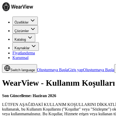
Özellikler
Çözümler
Katalog
Kaynaklar
Fiyatlandırma
Kurumsal
Oluşturmaya Başla
Giriş yap
Oluşturmaya Başla
Switch language
WearView - Kullanım Koşulları
Son Güncelleme: Haziran 2026
LÜTFEN AŞAĞIDAKİ KULLANIM KOŞULLARINI DİKKATLİCE OKUYUNUZ
kullanarak, bu Kullanım Koşullarını ("Koşullar" veya "Sözleşme") oku
veya kullanmamalısınız. Bu Koşullar, Hizmete erişen veya kullanan tüm zi