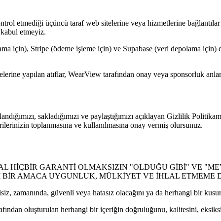
l etmediği üçüncü taraf web sitelerine veya hizmetlerine bağlantılar içer
 kabul etmeyiz.
a için), Stripe (ödeme işleme için) ve Supabase (veri depolama için) da
telerine yapılan atıflar, WearView tarafından onay veya sponsorluk anl
ullandığımızı, sakladığımızı ve paylaştığımızı açıklayan Gizlilik Politik
erilerinizin toplanmasına ve kullanılmasına onay vermiş olursunuz.
ASAL HİÇBİR GARANTİ OLMAKSIZIN "OLDUĞU GİBİ" VE "
Lİ BİR AMACA UYGUNLUK, MÜLKİYET VE İHLAL ETMEME 
iz, zamanında, güvenli veya hatasız olacağını ya da herhangi bir kusur
ından oluşturulan herhangi bir içeriğin doğruluğunu, kalitesini, eksik