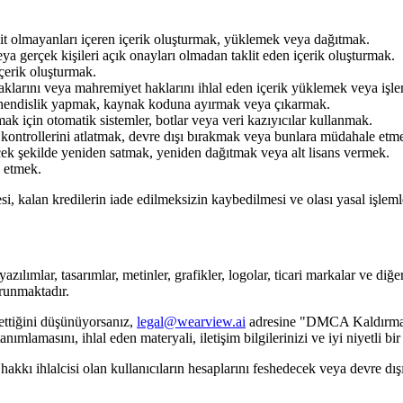
reşit olmayanları içeren içerik oluşturmak, yüklemek veya dağıtmak.
a gerçek kişileri açık onayları olmadan taklit eden içerik oluşturmak.
içerik oluşturmak.
 haklarını veya mahremiyet haklarını ihlal eden içerik yüklemek veya işl
ühendislik yapmak, kaynak koduna ayırmak veya çıkarmak.
 için otomatik sistemler, botlar veya veri kazıyıcılar kullanmak.
im kontrollerini atlatmak, devre dışı bırakmak veya bunlara müdahale etm
cek şekilde yeniden satmak, yeniden dağıtmak veya alt lisans vermek.
l etmek.
i, kalan kredilerin iade edilmeksizin kaybedilmesi ve olası yasal işleml
lımlar, tasarımlar, metinler, grafikler, logolar, ticari markalar ve diğe
orunmaktadır.
l ettiğini düşünüyorsanız,
legal@wearview.ai
adresine "DMCA Kaldırma B
anımlamasını, ihlal eden materyali, iletişim bilgilerinizi ve iyi niyetli bi
kkı ihlalcisi olan kullanıcıların hesaplarını feshedecek veya devre dışı