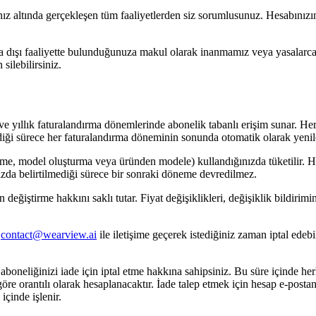
ız altında gerçekleşen tüm faaliyetlerden siz sorumlusunuz. Hesabınız
yasa dışı faaliyette bulunduğunuza makul olarak inanmamız veya yasalar
silebilirsiniz.
yıllık faturalandırma dönemlerinde abonelik tabanlı erişim sunar. Her a
ediği sürece her faturalandırma döneminin sonunda otomatik olarak yenil
eme, model oluşturma veya üründen modele) kullandığınızda tüketilir. He
ızda belirtilmediği sürece bir sonraki döneme devredilmez.
 değiştirme hakkını saklı tutar. Fiyat değişiklikleri, değişiklik bildiri
a
contact@wearview.ai
ile iletişime geçerek istediğiniz zaman iptal ede
 aboneliğinizi iade için iptal etme hakkına sahipsiniz. Bu süre içinde he
öre orantılı olarak hesaplanacaktır. İade talep etmek için hesap e-postan
çinde işlenir.