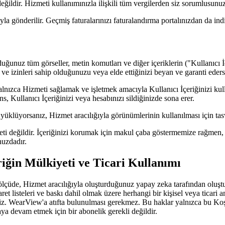
değildir. Hizmeti kullanımınızla ilişkili tüm vergilerden siz sorumlusunuz
a gönderilir. Geçmiş faturalarınızı faturalandırma portalınızdan da indir
ğunuz tüm görseller, metin komutları ve diğer içeriklerin ("Kullanıcı İçe
ve izinleri sahip olduğunuzu veya elde ettiğinizi beyan ve garanti eders
alnızca Hizmeti sağlamak ve işletmek amacıyla Kullanıcı İçeriğinizi k
ns, Kullanıcı İçeriğinizi veya hesabınızı sildiğinizde sona erer.
r yüklüyorsanız, Hizmet aracılığıyla görünümlerinin kullanılması için tas
 değildir. İçeriğinizi korumak için makul çaba göstermemize rağmen, h
nuzdadır.
iğin Mülkiyeti ve Ticari Kullanımı
 ölçüde, Hizmet aracılığıyla oluşturduğunuz yapay zeka tarafından oluşt
icaret listeleri ve baskı dahil olmak üzere herhangi bir kişisel veya ti
siniz. WearView'a atıfta bulunulması gerekmez. Bu haklar yalnızca bu Koşu
ya devam etmek için bir abonelik gerekli değildir.