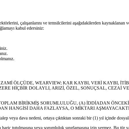
ktörlerini, çalışanlarını ve temsilcilerini aşağıdakilerden kaynaklanan ve
ğlamayı kabul edersiniz:
iniz.
anız.
 olmanız.
AZAMİ ÖLÇÜDE, WEARVIEW; KAR KAYBI, VERİ KAYBI, İT
ERE HİÇBİR DOLAYLI, ARIZİ, ÖZEL, SONUÇSAL, CEZAİ
PLAM BİRİKMİŞ SORUMLULUĞU, (A) İDDİADAN ÖNCEKİ ON
NDAN HANGİSİ DAHA FAZLAYSA, O MİKTARI AŞMAYACAKTI
ep veya dava nedeni, ortaya çıktıktan sonraki bir (1) yıl içinde dosyal
rin hariç tutulmasına veya sorumluluk sınırlamasına izin vermez. Bu tür ya