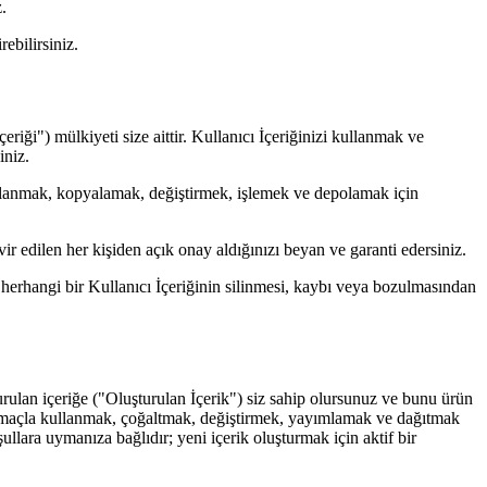
.
ebilirsiniz.
riği") mülkiyeti size aittir. Kullanıcı İçeriğinizi kullanmak ve
iniz.
ullanmak, kopyalamak, değiştirmek, işlemek ve depolamak için
vir edilen her kişiden açık onay aldığınızı beyan ve garanti edersiniz.
erhangi bir Kullanıcı İçeriğinin silinmesi, kaybı veya bozulmasından
urulan içeriğe ("Oluşturulan İçerik") siz sahip olursunuz ve bunu ürün
cari amaçla kullanmak, çoğaltmak, değiştirmek, yayımlamak ve dağıtmak
llara uymanıza bağlıdır; yeni içerik oluşturmak için aktif bir