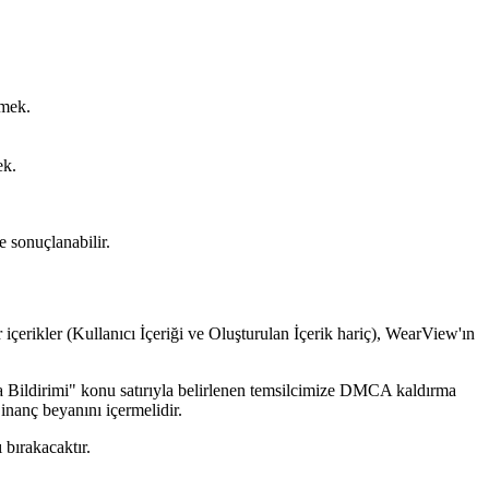
emek.
ek.
e sonuçlanabilir.
r içerikler (Kullanıcı İçeriği ve Oluşturulan İçerik hariç), WearView'ın
ildirimi" konu satırıyla belirlenen temsilcimize DMCA kaldırma
r inanç beyanını içermelidir.
 bırakacaktır.