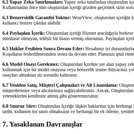
6.2 Yapay Zeka Sınırlamaları:
Yapay zeka tarafından oluşturulan içe
Kullanmadan önce tüm oluşturulan içeriği gözden geçirmek sizin sor
6.3 Benzersizlik Garantisi Yoktur:
WearView, oluşturulan içeriğin be
kullanıcı benzer çıktılar alabilir.
6.4 Paylaşılan İçerik:
Oluşturulan içeriği Hizmet aracılığıyla herkese 
münhasır olmayan, telifsiz bir lisans vermiş olursunuz. Paylaşılan içeri
6.5 Haklar Fesihten Sonra Devam Eder:
Hesabınız iyi durumdayken
Koşulların feshedilmesinden sonra da devam eder. Planınızı iptal etmek
6.6 Model Onayı Gerekmez:
Oluşturulan İçerikte yer alan yapay zeka
kullanmak için bir model onayına veya benzerlik iznine ihtiyacınız yok
onayları almaktan siz sorumlu kalırsınız.
6.7 Yeniden Satış, Müşteri Çalışmaları ve Alt Lisanslama:
Oluşturu
müşterilerinize veya alıcılarınıza sağlayabilirsiniz. Ancak, Oluşturu
yeteneklerini kendinize aitmiş gibi gösteremezsiniz.
6.8 Sınırsız Süre:
Oluşturulan İçeriğe ilişkin haklarınız için herhangi
tarihi, kullanım üst sınırı olmaksızın ve herhangi bir ek ödeme, yen
7. Yasaklanan Davranışlar