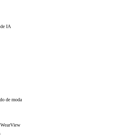
 de IA
údo de moda
da WearView