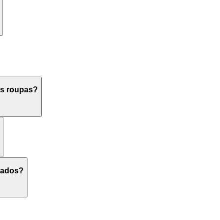
as roupas?
ltados?