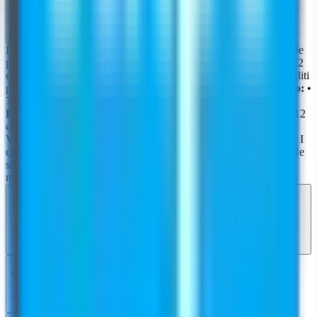
Come funzionano i crediti?
I crediti si basano sulla qualità scelta: una qualità superiore richiede
più crediti per generazione.
Generazione di Immagini:
• HD — 2
crediti per immagine (1 credito per Virtual Try-On) • 2K — 3 crediti
per immagine • 4K — 5 crediti per immagine
Generazione Video:
•
720p — 10 crediti per video • 1080p — 20 crediti per video
Esempio:
La generazione di 4 immagini in qualità 2K = 4 × 3 = 12
crediti. Tutti i servizi seguono questo sistema di prezzi, tranne
Virtual Try-On che utilizza 1 credito per immagine in qualità HD. I
crediti mensili si azzerano all'inizio di ogni ciclo di fatturazione. Ne
servono altri? Puoi acquistare pacchetti di crediti in qualsiasi
momento: non scadono mai.
Posso passare dalla fatturazione mensile a quella
annuale?
Cosa succede se supero i miei crediti mensili?