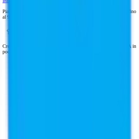
Inizia a Creare Ora
Piani a partire da $29/mese
•
Risultati in 30 secondi
•
Risparmia fino
al 90% sui costi fotografici · Cancella in qualsiasi momento
Crea fotografia di moda professionale con modelli generati dall'IA in
pochi secondi.