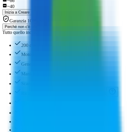
~
66
~
40
Inizia a Creare
Garanzia 100% Soddisfatti o Rimborsati
Perché non c'è una prova gratuita?
Tutto quello incluso in Lite, più
200 crediti di generazione/mese
Motore AI Premium
Generatore video AI (720p)
Manichino Fantasma IA
Scambio di modello AI
Ricarica quando vuoi con i pacchetti di crediti
Fino a 4 variazioni per generazione
Include 5 membri del team
Elaborazione prioritaria
Supporto prioritario