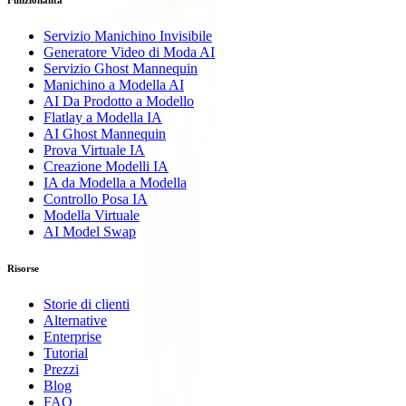
Funzionalità
Servizio Manichino Invisibile
Generatore Video di Moda AI
Servizio Ghost Mannequin
Manichino a Modella AI
AI Da Prodotto a Modello
Flatlay a Modella IA
AI Ghost Mannequin
Prova Virtuale IA
Creazione Modelli IA
IA da Modella a Modella
Controllo Posa IA
Modella Virtuale
AI Model Swap
Risorse
Storie di clienti
Alternative
Enterprise
Tutorial
Prezzi
Blog
FAQ