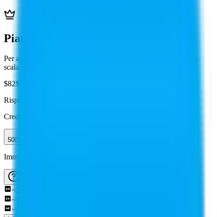
Piani Avanzati
Per agenzie e studi - Per team che gestiscono più clienti su larga
scala. Produzione elevata, crediti riportabili, supporto dedicato.
$
82
$
99
/mese
Risparmia $198/anno
Risparmia 2 mesi
Crediti Mensili
500 crediti/mese
Immagini stimate/mese
~
250
~
166
~
100