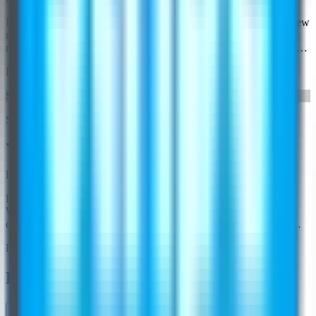
In qualità di fashion influencer e proprietario di un brand, WearView
mi aiuta a creare contenuti diversificati per Instagram e TikTok. I
modelli AI sono realistici e posso testare stili diversi prima di passare
alla produzione.
Data dell'esperienza:
20 settembre 2025
SA
Sophie Anderson
Ha superato le mie aspettative!
Ero esitante riguardo alle foto di moda generate dall'IA, ma
WearView mi ha fatto ricredere. I modelli sembrano autentici, i
dettagli dell'abbigliamento sono preservati perfettamente e i miei
clienti non notano la differenza rispetto alla fotografia tradizionale.
Data dell'esperienza:
18 settembre 2025
Domande Frequenti