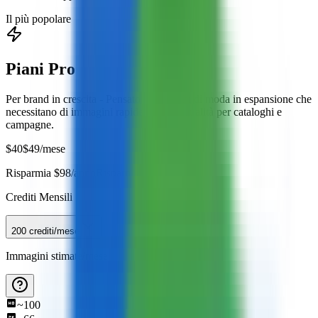
Il più popolare
Piani Pro
Per brand in crescita - Pensato per marchi di moda in espansione che
necessitano di immagini rapide e di alta qualità per cataloghi e
campagne.
$
40
$
49
/mese
Risparmia $98/anno
Risparmia 2 mesi
Crediti Mensili
200 crediti/mese
Immagini stimate/mese
~
100