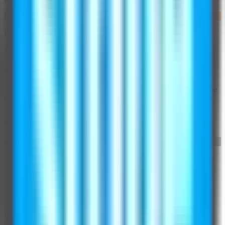
LR
Lisa Rodriguez
Risultati veloci e professionali
Avevo bisogno di foto prodotto per il lancio del mio negozio online
e WearView le ha fornite in tempi record. I modelli AI sono vari e
realistici e ho ottenuto molti più scatti utilizzabili di quanto mi
aspettassi.
Data dell'esperienza:
28 settembre 2025
JW
James Wilson
Tecnologia impressionante!
La tecnologia AI alla base di WearView è straordinaria. Posso
visualizzare i miei design sui modelli istantaneamente, il che ha