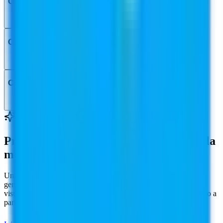
Ci sono costi nascosti o aggiuntivi?
Come posso annullare il mio piano?
Come posso ottenere una fattura?
Inizia a creare oggi stesso
Pronto a trasformare il tuo business nella
moda?
Unisciti a oltre 19.000 brand di moda che utilizzano modelli AI
generati per lookbook di moda, pagine prodotto e-commerce e
visual per campagne. Fotografia di moda AI professionale — tutto a
partire da una singola foto del capo.