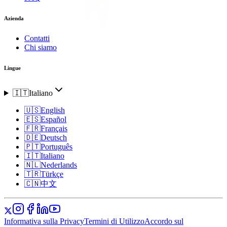
Azienda
Contatti
Chi siamo
Lingue
🇮🇹
Italiano
🇺🇸
English
🇪🇸
Español
🇫🇷
Français
🇩🇪
Deutsch
🇵🇹
Português
🇮🇹
Italiano
🇳🇱
Nederlands
🇹🇷
Türkçe
🇨🇳
中文
Informativa sulla Privacy
Termini di Utilizzo
Accordo sul