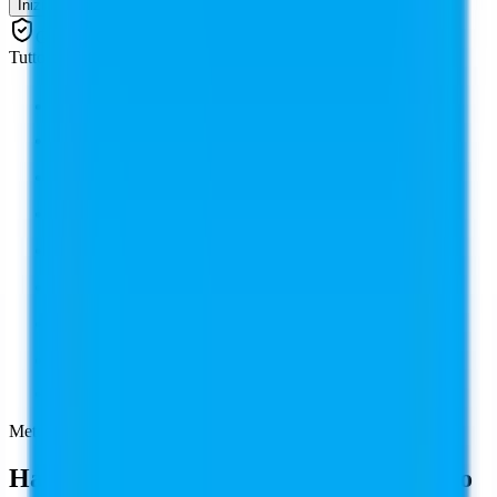
Inizia a Creare
Garanzia 100% Soddisfatti o Rimborsati
Tutto quello incluso in Pro, più
500 crediti di generazione/mese
Accumulo crediti illimitato
Motore AI Premium
Generatore video AI (1080p)
Accesso anticipato alle nuove funzionalità
Qualità professionale da studio
Ideale per la produzione di cataloghi completi
Include 15 membri del team
Supporto VIP
Metodi di pagamento sicuri
Hai bisogno di altro? Parliamo del piano