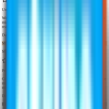
Una rivoluzione per la mia boutique!
WearView ha completamente trasformato il modo in cui presento la
mia linea di abbigliamento. I modelli AI sembrano incredibilmente
realistici e posso generare decine di foto prodotto in pochi minuti
invece di prenotare costosi servizi fotografici.
Data dell'esperienza:
8 ottobre 2025
MC
Michael Chen
Perfetto per l'e-commerce di moda
Come rivenditore di moda online, WearView mi ha fatto risparmiare
migliaia di euro in servizi fotografici. La qualità è eccezionale e i
miei clienti adorano vedere i capi su diverse tipologie fisiche e stili.
Data dell'esperienza:
5 ottobre 2025
ET