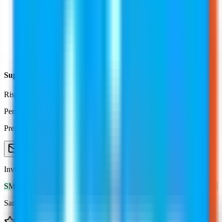
Supporto Dedicato
Risposta prioritaria con account manager dedicato
Personalizzato
Prezzi su misura per le tue esigenze
Oppure visita la nostra pagina contatti
Contatta l'ufficio vendite
Inviaci un'email:
contact@wearview.ai
SM
Sarah Martinez