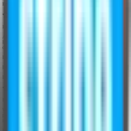
Emma Thompson
Incredibilmente facile da usare!
All'inizio ero scettica, ma WearView ha superato ogni aspettativa.
L'interfaccia è intuitiva, i risultati sono rapidi e i modelli generati
dall'intelligenza artificiale hanno un aspetto professionale. Altamente
raccomandato!
Data dell'esperienza:
3 ottobre 2025
DP
David Park
Il miglior investimento per il mio marchio di moda
WearView è stato una rivelazione per la mia startup di moda. Ora
posso creare foto per cataloghi professionali senza gli enormi costi
iniziali. La varietà di modelli e pose è impressionante.
Data dell'esperienza:
1 ottobre 2025