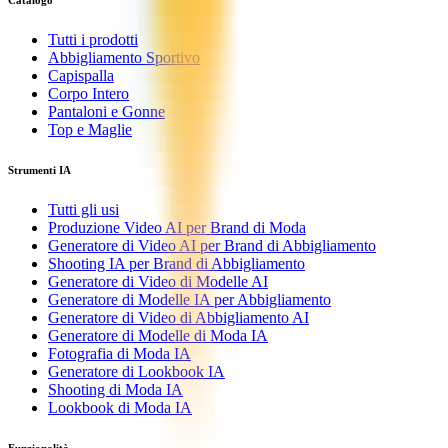
Catalogo
Tutti i prodotti
Abbigliamento Sportivo
Capispalla
Corpo Intero
Pantaloni e Gonne
Top e Maglie
Strumenti IA
Tutti gli usi
Produzione Video AI per Brand di Moda
Generatore di Video AI per Brand di Abbigliamento
Shooting IA per Brand di Abbigliamento
Generatore di Video di Modelle AI
Generatore di Modelle IA per Abbigliamento
Generatore di Video di Abbigliamento AI
Generatore di Modelle di Moda IA
Fotografia di Moda IA
Generatore di Lookbook IA
Shooting di Moda IA
Lookbook di Moda IA