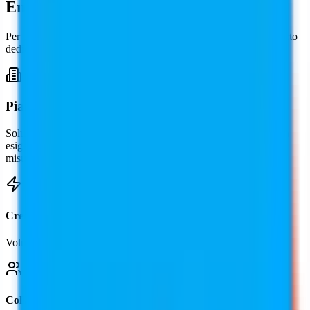
Enterprise
Per esigenze ad alto volume, integrazioni personalizzate o supporto
dedicato: costruiremo un piano adatto alla tua attività.
Piano Enterprise
Soluzioni personalizzate per grandi team, agenzie ed imprese con
esigenze specifiche. Ottieni supporto dedicato e funzionalità su
misura.
Crediti ad Alto Volume
Volume di crediti su misura per le esigenze della tua azienda
Collaborazione in Team