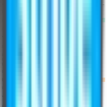
accelerato drasticamente il mio processo creativo. Questo strumento
è essenziale per le moderne aziende di moda.
Data dell'esperienza:
25 settembre 2025
AF
Amanda Foster
Mi fa risparmiare tantissimo tempo!
Prima di WearView, passavo settimane a coordinare i servizi
fotografici. Ora posso generare foto professionali con modelli in
poche ore. La qualità è costantemente eccellente e i miei tassi di
conversione sono migliorati significativamente.
Data dell'esperienza:
22 settembre 2025
RM
Ryan Mitchell
Perfetto per i contenuti dei social media