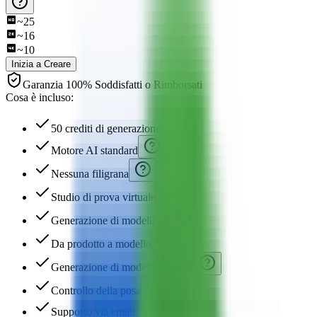
~
25
~
16
~
10
Inizia a Creare
Garanzia 100% Soddisfatti o Rimborsati
Cosa è incluso:
50 crediti di generazione/mese
Motore AI standard
Nessuna filigrana
Studio di prova virtuale
Generazione di modelli AI
Da prodotto a modello
Generazione di modelli coerenti
Controllo della posa
Supporto via email