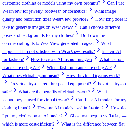
customize clothing or models using my own prompts?
Can I use
WearView for jewelry, footwear, or cosmetics?
What image
quality and resolution does WearView provide?
How long does it
take to generate images on WearView?
Can I choose different
poses and backgrounds for my clothes?
Do I own the
commercial rights to WearView generated images?
What
happens if I'm not satisfied with WearView results?
Is there AI
for fashion?
How to create AI fashion images?
What fashion
brands are using AI?
Which fashion brands are using AI?
What does virtual try-on mean?
How do virtual try-ons work?
Do virtual try-ons require special equipment?
Is virtual try-on
safe?
What are the benefits of virtual try-ons?
What
technology is used for virtual try-on?
Can I use AI models for my
clothing brand?
How are AI models used in fashion?
How do
I put my clothes on an AI model?
Ghost mannequin vs flat lay —
which is more cost-efficient?
What is the difference between flat