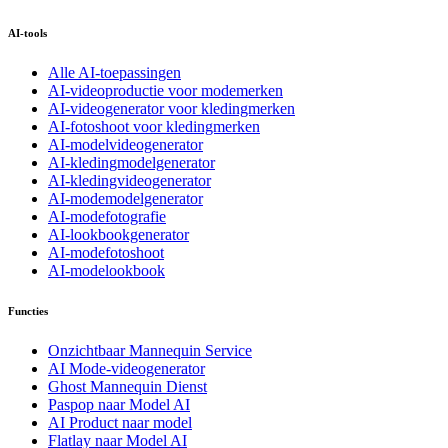
AI-tools
Alle AI-toepassingen
AI-videoproductie voor modemerken
AI-videogenerator voor kledingmerken
AI-fotoshoot voor kledingmerken
AI-modelvideogenerator
AI-kledingmodelgenerator
AI-kledingvideogenerator
AI-modemodelgenerator
AI-modefotografie
AI-lookbookgenerator
AI-modefotoshoot
AI-modelookbook
Functies
Onzichtbaar Mannequin Service
AI Mode-videogenerator
Ghost Mannequin Dienst
Paspop naar Model AI
AI Product naar model
Flatlay naar Model AI