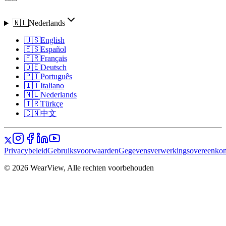
🇳🇱
Nederlands
🇺🇸
English
🇪🇸
Español
🇫🇷
Français
🇩🇪
Deutsch
🇵🇹
Português
🇮🇹
Italiano
🇳🇱
Nederlands
🇹🇷
Türkçe
🇨🇳
中文
Privacybeleid
Gebruiksvoorwaarden
Gegevensverwerkingsovereenko
© 2026 WearView, Alle rechten voorbehouden